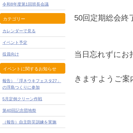
開催日時：
令和8年度第1回班長会議
50回定期総会終
カテゴリー
場 所
カレンダーで見る
議 案 書
イベント予定
当日忘れずにお
役員向け
※万障繰
イベントに関するお知らせ
きますようご案
報告）「浮きウキフェスタ27」
の浮島つくりに参加
5月定例クリーン作戦
第40回記念団地祭
（報告）自主防災訓練を実施