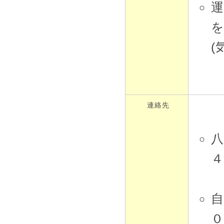
(
連絡先
八
４
自
０