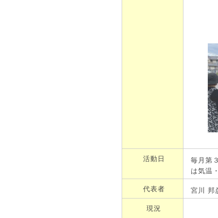
活動日
毎月第
は気温
代表者
宮川 邦
現況