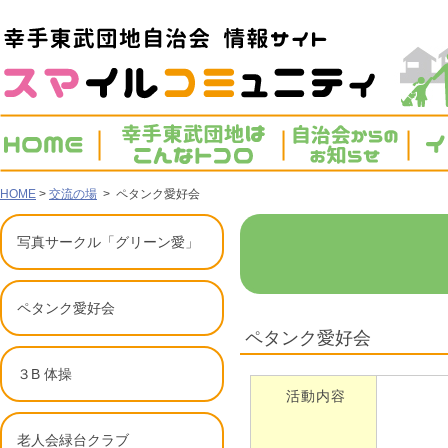
HOME
>
交流の場
> ペタンク愛好会
写真サークル「グリーン愛」
ペタンク愛好会
ペタンク愛好会
３B 体操
活動内容
老人会緑台クラブ