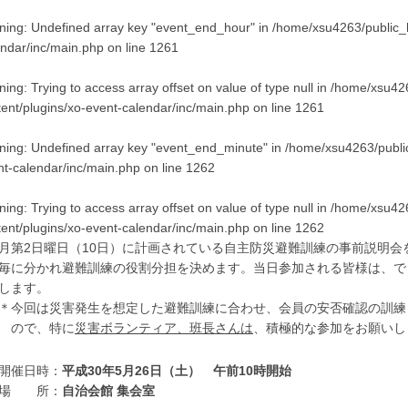
ning
: Undefined array key "event_end_hour" in
/home/xsu4263/public_h
endar/inc/main.php
on line
1261
ning
: Trying to access array offset on value of type null in
/home/xsu426
tent/plugins/xo-event-calendar/inc/main.php
on line
1261
ning
: Undefined array key "event_end_minute" in
/home/xsu4263/public
nt-calendar/inc/main.php
on line
1262
ning
: Trying to access array offset on value of type null in
/home/xsu426
tent/plugins/xo-event-calendar/inc/main.php
on line
1262
月第2日曜日（10日）に計画されている自主防災避難訓練の事前説明会
毎に分かれ避難訓練の役割分担を決めます。当日参加される皆様は、で
します。
今回は災害発生を想定した避難訓練に合わせ、会員の安否確認の訓練
ので、特に
災害ボランティア、班長さんは
、積極的な参加をお願いし
開催日時：
平成30年5月26日（土）
午前10時開始
場 所：
自治会館 集会室