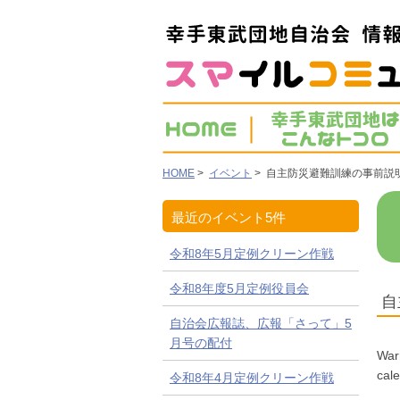
HOME
>
イベント
> 自主防災避難訓練の事前説
最近のイベント5件
令和8年5月定例クリーン作戦
令和8年度5月定例役員会
自
自治会広報誌、広報「さって」5
月号の配付
War
cal
令和8年4月定例クリーン作戦