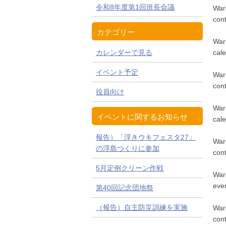
令和8年度第1回班長会議
War
con
カテゴリー
War
カレンダーで見る
cal
イベント予定
War
con
役員向け
War
イベントに関するお知らせ
cal
報告）「浮きウキフェスタ27」
War
の浮島つくりに参加
con
5月定例クリーン作戦
War
eve
第40回記念団地祭
（報告）自主防災訓練を実施
War
con