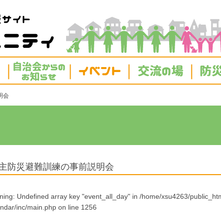
明会
主防災避難訓練の事前説明会
ning
: Undefined array key "event_all_day" in
/home/xsu4263/public_htm
endar/inc/main.php
on line
1256