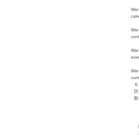
War
cal
War
con
War
eve
War
con
６
区
願
＊