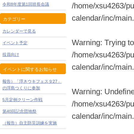
/home/xsu4263/pub
令和8年度第1回班長会議
calendar/inc/main
カテゴリー
カレンダーで見る
Warning
: Trying t
イベント予定
/home/xsu4263/pub
役員向け
calendar/inc/main
イベントに関するお知らせ
報告）「浮きウキフェスタ27」
の浮島つくりに参加
Warning
: Undefine
5月定例クリーン作戦
/home/xsu4263/pub
第40回記念団地祭
calendar/inc/main
（報告）自主防災訓練を実施