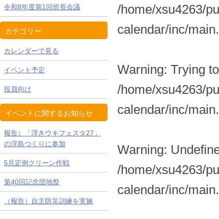
/home/xsu4263/pub
令和8年度第1回班長会議
calendar/inc/main
カテゴリー
カレンダーで見る
Warning
: Trying t
イベント予定
/home/xsu4263/pub
役員向け
calendar/inc/main
イベントに関するお知らせ
報告）「浮きウキフェスタ27」
の浮島つくりに参加
Warning
: Undefine
5月定例クリーン作戦
/home/xsu4263/pub
第40回記念団地祭
calendar/inc/main
（報告）自主防災訓練を実施